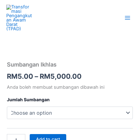
Skip
Main
to
Men
content
Sumbangan
Price
Ikhlas
quantity
range:
Sumbangan Ikhlas
RM5.00
RM
5.00
–
RM
5,000.00
through
Anda boleh membuat sumbangan dibawah ini
RM5,000.00
Jumlah Sumbangan
Add to cart